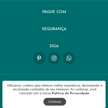
PAGUE COM
SEGURANÇA
SIGA
Utilizamos cookies para oferecer melhor experiência, desempenho e
© 2021 - FIKKA. CNPJ: 42335487000103. Todos os direitos
reservados.
recomendar conteúdos de seu interesse. Ao continuar, você
concorda com a nossa
.
Política de Privacidade
Continuar