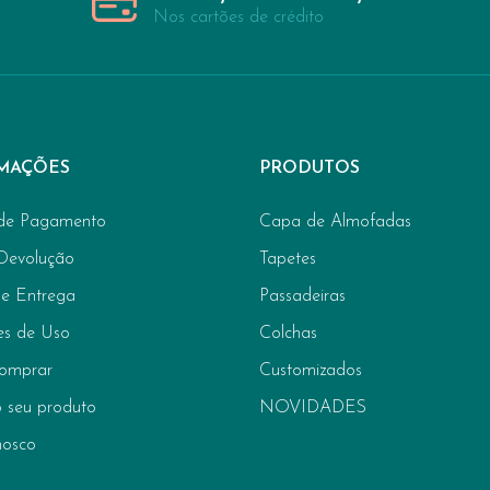
Nos cartões de crédito
MAÇÕES
PRODUTOS
de Pagamento
Capa de Almofadas
 Devolução
Tapetes
de Entrega
Passadeiras
es de Uso
Colchas
omprar
Customizados
 seu produto
NOVIDADES
nosco