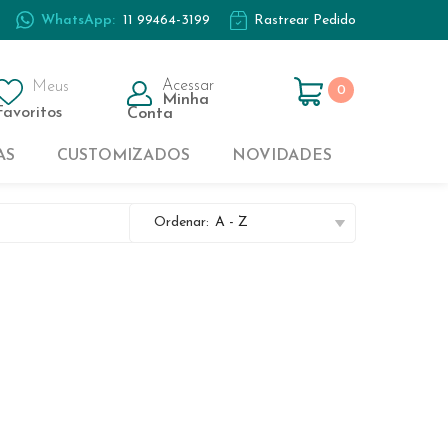
WhatsApp:
11 99464-3199
Rastrear Pedido
Casal
Kids
Acessar
Meus
0
Minha
Solteiro
Favoritos
Conta
AS
CUSTOMIZADOS
NOVIDADES
Casal
Ordenar:
A - Z
Kids
Solteiro