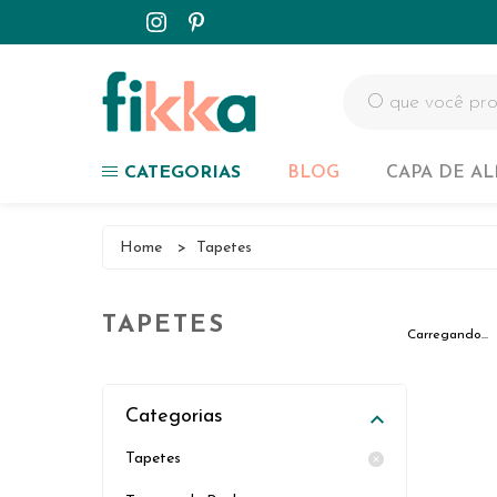
Capa de Almofadas
Tapetes
Passadeiras
Colchas
CATEGORIAS
BLOG
CAPA DE A
Customizados
Capa de Almofadas
Home
>
Tapetes
NOVIDADES
Tapetes
TAPETES
Passadeiras
Carregando...
Colchas
Categorias
Customizados
Tapetes
NOVIDADES