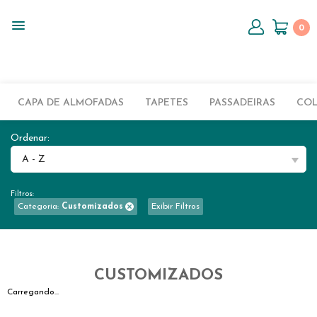
0
CAPA DE ALMOFADAS
TAPETES
PASSADEIRAS
CO
Ordenar:
A - Z
Filtros:
Categoria:
Customizados
Exibir Filtros
CUSTOMIZADOS
Carregando...