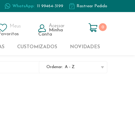
WhatsApp:
11 99464-3199
Rastrear Pedido
Casal
Kids
Acessar
Meus
0
Minha
Solteiro
Favoritos
Conta
AS
CUSTOMIZADOS
NOVIDADES
Casal
Ordenar:
A - Z
Kids
Solteiro