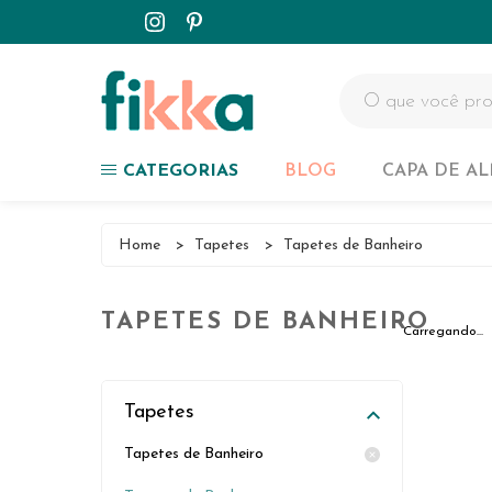
Capa de Almofadas
Tapetes
Passadeiras
Colchas
CATEGORIAS
BLOG
CAPA DE A
Customizados
Capa de Almofadas
Home
>
Tapetes
>
Tapetes de Banheiro
NOVIDADES
Tapetes
TAPETES DE BANHEIRO
Passadeiras
Carregando...
Colchas
Tapetes
Customizados
Tapetes de Banheiro
NOVIDADES