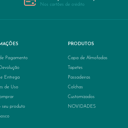
Nos cartões de crédito
MAÇÕES
PRODUTOS
de Pagamento
Capa de Almofadas
 Devolução
Tapetes
de Entrega
Passadeiras
es de Uso
Colchas
omprar
Customizados
 seu produto
NOVIDADES
nosco