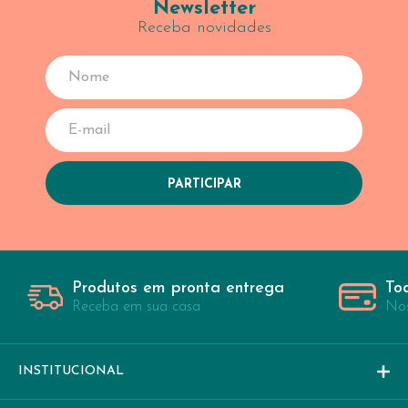
Newsletter
Receba novidades
Produtos em pronta entrega
To
Receba em sua casa
Nos
INSTITUCIONAL