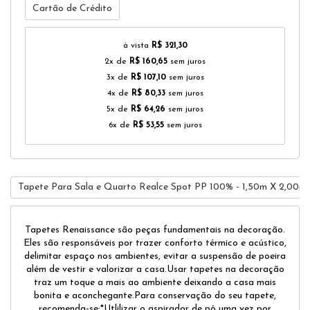
Cartão de Crédito
à vista
R$ 321,30
2x de
R$ 160,65
sem juros
3x de
R$ 107,10
sem juros
4x de
R$ 80,33
sem juros
5x de
R$ 64,26
sem juros
6x de
R$ 53,55
sem juros
Tapete Para Sala e Quarto Realce Spot PP 100% - 1,50m X 2,00m 
Tapetes Renaissance são peças fundamentais na decoração.
Eles são responsáveis por trazer conforto térmico e acústico,
delimitar espaço nos ambientes, evitar a suspensão de poeira
além de vestir e valorizar a casa.Usar tapetes na decoração
traz um toque a mais ao ambiente deixando a casa mais
bonita e aconchegante.Para conservação do seu tapete,
recomenda-se:*Utlilizar o aspirador de pó uma vez por