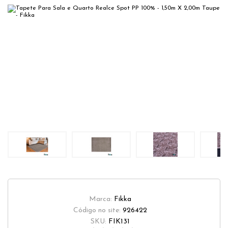
Marca:
Fikka
Código no site:
926422
SKU:
FIK131