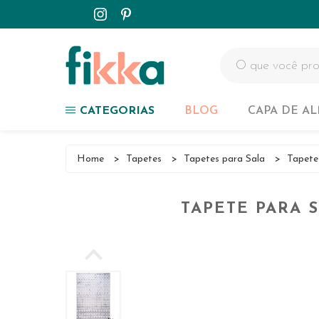
Capa de Almofadas
Tapetes
Passadeiras
Colchas
CATEGORIAS
BLOG
CAPA DE A
Customizados
Capa de Almofadas
Home
>
Tapetes
>
Tapetes para Sala
>
Tapete
NOVIDADES
Tapetes
TAPETE PARA S
Passadeiras
Colchas
Customizados
NOVIDADES