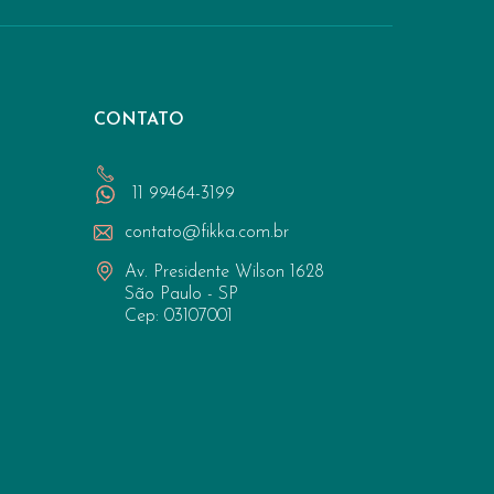
CONTATO
11 99464-3199
contato@fikka.com.br
Av. Presidente Wilson 1628
São Paulo - SP
Cep: 03107001