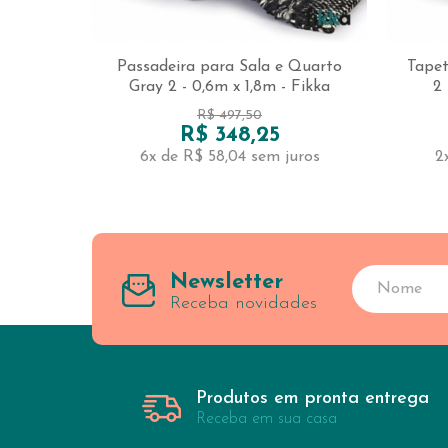
Passadeira para Sala e Quarto
Tapet
Gray 2 - 0,6m x 1,8m - Fikka
2 
R$ 497,50
R$ 348,25
6x de R$ 58,04
sem juros
2
Newsletter
Receba novidades
Produtos em pronta entrega
Receba em sua casa