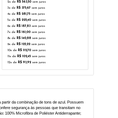
2x de
R$ 563,50
sem juros
3x de
R$ 375,67
sem juros
4x de
R$ 281,75
sem juros
5x de
R$ 225,40
sem juros
6x de
R$ 187,83
sem juros
7x de
R$ 161,00
sem juros
8x de
R$ 140,88
sem juros
9x de
R$ 125,22
sem juros
10x de
R$ 112,70
sem juros
11x de
R$ 102,45
sem juros
12x de
R$ 93,92
sem juros
partir da combinação de tons de azul. Possuem 
confere segurança às pessoas que transitam no 
o: 100% Microfibra de Poliéster Antiderrapante; 