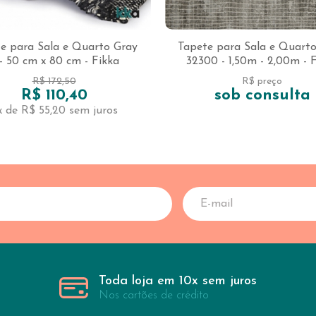
e para Sala e Quarto Gray
Tapete para Sala e Quarto
- 50 cm x 80 cm - Fikka
32300 - 1,50m - 2,00m - 
R$ 172,50
R$ preço
R$ 110,40
sob consulta
x de R$ 55,20
sem juros
Toda loja em 10x sem juros
Nos cartões de crédito