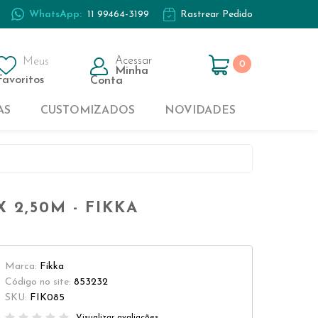
WhatsApp:
11 99464-3199
Rastrear Pedido
Casal
Kids
Acessar
Meus
0
Minha
Solteiro
Favoritos
Conta
AS
CUSTOMIZADOS
NOVIDADES
Casal
Kids
 2,50M - FIKKA
Solteiro
Marca:
Fikka
Código no site:
853232
SKU:
FIK085
Visualizar avaliações