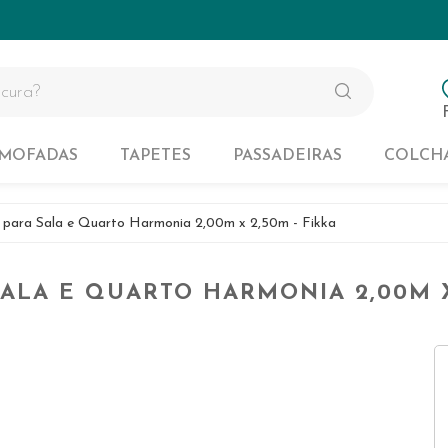
Tapetes de Banheiro
Colchas 
Tapetes Kids
Colchas 
Tapetes Lavaveis na Maquina
Colchas 
Tapetes para Sala
LMOFADAS
TAPETES
PASSADEIRAS
COLCH
Tapetes de Banheiro
Colchas 
 para Sala e Quarto Harmonia 2,00m x 2,50m - Fikka
Tapetes Kids
Colchas 
ALA E QUARTO HARMONIA 2,00M X
Tapetes Lavaveis na Maquina
Colchas 
Tapetes para Sala