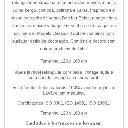
retangular acompanha o tamanho dos moveis infantis
como berço, comoda, poltrona e cama. Inspirado em
Pes
nosso campeão de venda Bereber Beige, a peça tem a
base na cor nude vintage e desenhos de losangos na
Lav
cor natural. Modelo clássico, fácil de combinar com
sep
qualquer estilo de decoração. Combine e decore com
em 
outros produtos da linha!
(ca
de 1
Tamanho: 120 x 160 cm
mais
apete lavável retangular com base vintage nude e
saco
desenho de losangos na cor natural.
deli
Feito à mão. Tintas naturais. 100% algodão orgânico.
sele
Lavável em máquina.
cicl
Certificações ISO 9001, ISO 14001, ISO 18001.
no 
30ºC
Tamanho: 120 x 160 cm
Use
Cuidados e Instruções de lavagem: