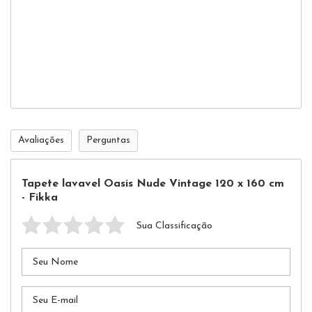
fio.
Man
long
fogo
Avaliações
Perguntas
Tapete lavavel Oasis Nude Vintage 120 x 160 cm
- Fikka
Sua Classificação