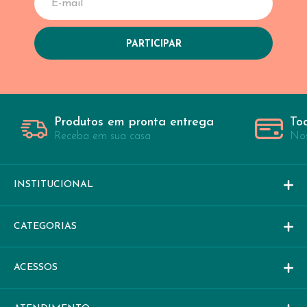
Produtos em pronta entrega
To
Receba em sua casa
Nos
INSTITUCIONAL
CATEGORIAS
ACESSOS