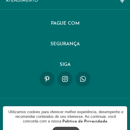
ATENDIMENTO
PAGUE COM
SEGURANÇA
SIGA
Utilizamos cookies para oferecer melhor experiência, desempenho e
© 2021 - FIKKA. CNPJ: 42335487000103. Todos os direitos
reservados.
recomendar conteúdos de seu interesse. Ao continuar, você
concorda com a nossa
.
Política de Privacidade