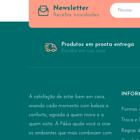
Newsletter
Receba novidades
Produtos em pronta entrega
Receba em sua casa
INFOR
A satisfação de estar bem em casa,
vivendo cada momento com beleza e
Formas 
conforto, agrada a quem mora e a
Troca e
quem visita. A Fikka ajuda você a criar
Regras 
os ambientes que mais combinam com