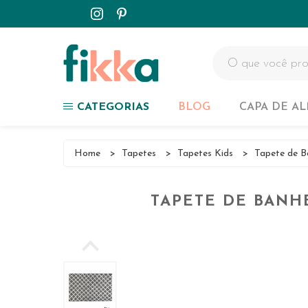
Capa de Almofadas
Tapetes
Passadeiras
Colchas
CATEGORIAS
BLOG
CAPA DE A
Customizados
Capa de Almofadas
Home
>
Tapetes
>
Tapetes Kids
>
Tapete de B
NOVIDADES
Tapetes
TAPETE DE BANHE
Passadeiras
Colchas
Customizados
NOVIDADES