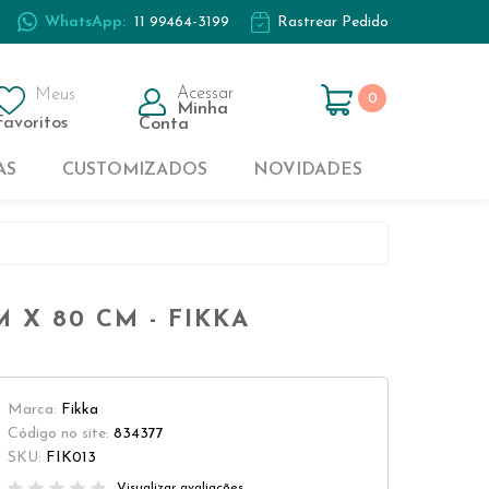
WhatsApp:
11 99464-3199
Rastrear Pedido
Casal
Kids
Acessar
Meus
0
Minha
Solteiro
Favoritos
Conta
AS
CUSTOMIZADOS
NOVIDADES
Casal
Kids
 X 80 CM - FIKKA
Solteiro
Marca:
Fikka
Código no site:
834377
SKU:
FIK013
Visualizar avaliações