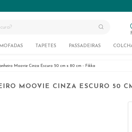
Tapetes de Banheiro
Colchas 
Tapetes Kids
Colchas 
Tapetes Lavaveis na Maquina
Colchas 
Tapetes para Sala
LMOFADAS
TAPETES
PASSADEIRAS
COLCH
Tapetes de Banheiro
Colchas 
anheiro Moovie Cinza Escuro 50 cm x 80 cm - Fikka
Tapetes Kids
Colchas 
IRO MOOVIE CINZA ESCURO 50 CM
Tapetes Lavaveis na Maquina
Colchas 
Tapetes para Sala