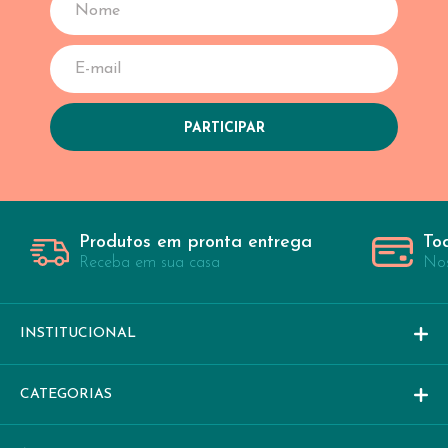
Produtos em pronta entrega
To
Receba em sua casa
Nos
INSTITUCIONAL
CATEGORIAS