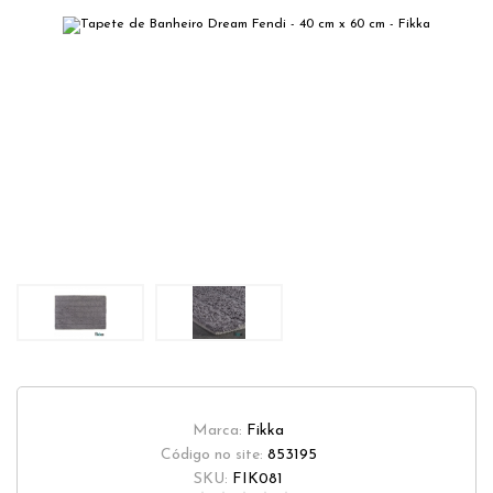
Marca:
Fikka
Código no site:
853195
SKU:
FIK081