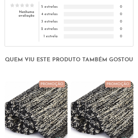
5 estrelas
0
Nenhuma
4 estrelas
0
avaliação
3 estrelas
0
2 estrelas
0
1 estrela
0
QUEM VIU ESTE PRODUTO TAMBÉM GOSTOU
PROMOÇÃO
PROMOÇÃO