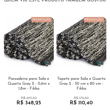
QUEM VIU ESTE PRODUTO TAMBÉM GOSTOU
PROMOÇÃO
PROMOÇÃO
Passadeira para Sala e
Tapete para Sala e Quarto
Quarto Gray 2 - 0,6m x
Gray 2 - 50 cm x 80 cm -
1,8m - Fikka
Fikka
R$ 497,50
R$ 172,50
R$ 348,25
R$ 110,40