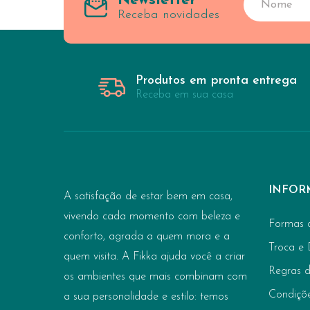
Newsletter
Receba novidades
Produtos em pronta entrega
Receba em sua casa
INFOR
A satisfação de estar bem em casa,
vivendo cada momento com beleza e
Formas 
conforto, agrada a quem mora e a
Troca e
quem visita. A Fikka ajuda você a criar
Regras 
os ambientes que mais combinam com
Condiçõ
a sua personalidade e estilo: temos