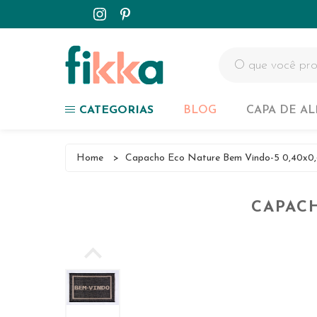
Capa de Almofadas
Tapetes
Passadeiras
Colchas
CATEGORIAS
BLOG
CAPA DE A
Customizados
Capa de Almofadas
Home
>
Capacho Eco Nature Bem Vindo-5 0,40x0
NOVIDADES
Tapetes
CAPACH
Passadeiras
Colchas
Customizados
NOVIDADES