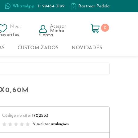
WhatsApp:
11 99464-3199
Rastrear Pedido
Casal
Kids
Acessar
Meus
0
Minha
Solteiro
Favoritos
Conta
AS
CUSTOMIZADOS
NOVIDADES
Casal
Kids
0X0,60M
Solteiro
Código no site:
1702533
Visualizar avaliações