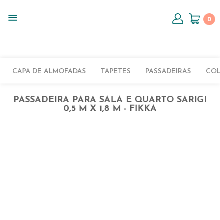
0
CAPA DE ALMOFADAS
TAPETES
PASSADEIRAS
CO
PASSADEIRA PARA SALA E QUARTO SARIGI
0,5 M X 1,8 M - FIKKA