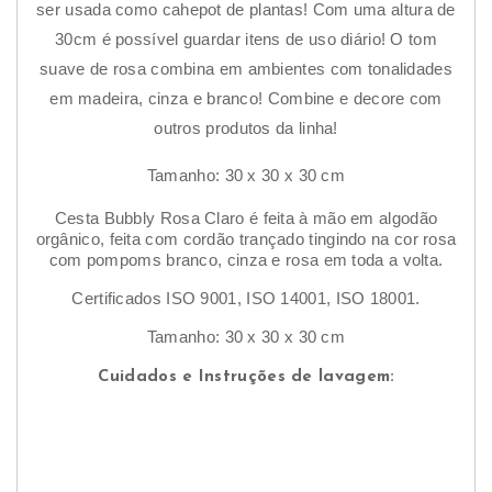
ser usada como cahepot de plantas! Com uma altura de
30cm é possível guardar itens de uso diário! O tom
Pes
suave de rosa combina em ambientes com tonalidades
em madeira, cinza e branco! Combine e decore com
Não
outros produtos da linha!
lave
máq
Tamanho: 30 x 30 x 30 cm
de l
Cesta Bubbly Rosa Claro é feita à mão em algodão
roup
orgânico, feita com cordão trançado tingindo na cor rosa
com pompoms branco, cinza e rosa em toda a volta.
Para
manc
Certificados ISO 9001, ISO 14001, ISO 18001.
rec
Tamanho: 30 x 30 x 30 cm
usa
Cuidados e Instruções de lavagem:
mor
sabã
Evit
expo