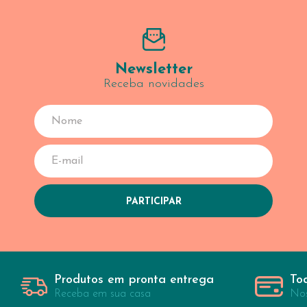
Newsletter
Receba novidades
Produtos em pronta entrega
To
Receba em sua casa
Nos