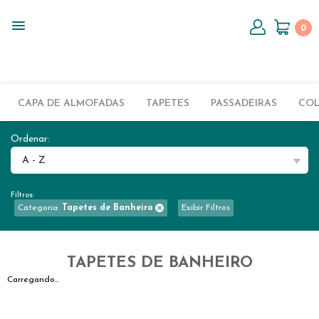
0
CAPA DE ALMOFADAS
TAPETES
PASSADEIRAS
CO
Ordenar:
A - Z
Filtros:
Categoria:
Tapetes de Banheiro
Exibir Filtros
TAPETES DE BANHEIRO
Carregando...